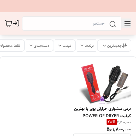
جدیدترین
برندها
قیمت
دسته‌بندی
فقط محصولات
برس سشواری حرارتی پویر با بهترین
کیفیت POWER OF DRYER
28
%
2,500,000
1,800,000