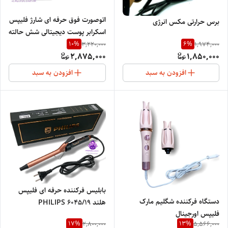
اتوصورت فوق حرفه ای شارژ فلیپس
برس حرارتی مکس انرژی
اسکرابر پوست دیجیتالی شش حالته
و سه سرعته گرفتن یون منفی
10
%
6
%
3,220,000
1,974,000
2,875,000
1,850,000
پوست جذب یون مثبت در
پوستSkin Scrubber1929
افزودن به سبد
افزودن به سبد
بابلیس فرکننده حرفه ای فلیپس
دستگاه فرکننده شگلیم مارک
هلند 19/PHILIPS 6045
فلیپس اورجینال
17
%
13
%
2,800,000
5,566,000