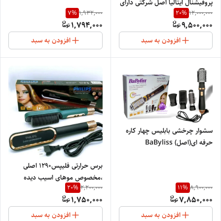
پروفیشنال ایتالیا اصل شرکتی دارای
7
%
20
%
1,932,000
12,000,000
هلوگرام اورجینال ورژن جدید
1,794,000
9,500,000
ENZO4133
افزودن به سبد
افزودن به سبد
سشوار چرخشی بابلیس چهار کاره
حرفه ای(اصل) BaByliss
AS966SDE
برس حرارتی فلیپس1290 اصلی
،مخصوص موهای اسیب دیده
20
%
11
%
2,200,000
8,900,000
،اورجینال
1,750,000
7,850,000
افزودن به سبد
افزودن به سبد