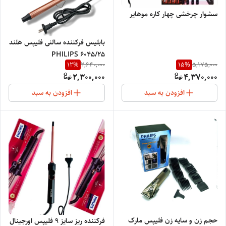
سشوار چرخشی چهار کاره موهایر
بابلیس فرکننده سالنی فلیپس هلند
PHILIPS 6045/25
12
%
15
%
2,640,000
5,175,000
2,300,000
4,370,000
افزودن به سبد
افزودن به سبد
حجم زن و سایه زن فلیپس مارک
فرکننده ریز سایز ۹ فلیپس اورجینال