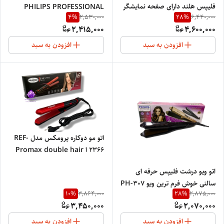
فلیپس هلند دارای صفحه نمایشگر
PHILIPS PROFESSIONAL
4
%
28
%
2,530,000
6,440,000
با سه سرعت متغییر قابل تنظیم
6913
2,415,000
4,600,000
دور متور متناسب با ضخامت
افزودن به سبد
افزودن به سبد
اتو مو دوکاره پرومکس مدل REF-
2366 ا Promax double hair
iron model REF-2366
اتو ویو درشت فلیپس حرفه ای
سالنی خوش فرم ترین ویو PH-307
10
%
28
%
3,864,000
2,875,000
3,450,000
2,070,000
افزودن به سبد
افزودن به سبد