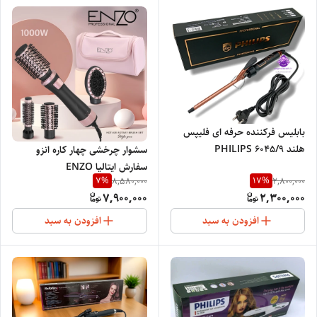
بابلیس فرکننده حرفه ای فلیپس
هلند 9/PHILIPS 6045
سشوار چرخشی چهار کاره انزو
سفارش ایتالیا ENZO
7
%
17
%
8,580,000
2,800,000
PROFESSIONAL SALON 756
7,900,000
2,300,000
افزودن به سبد
افزودن به سبد