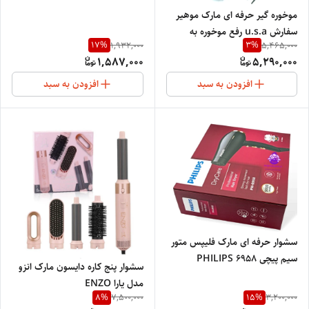
موخوره گیر حرفه ای مارک موهیر
سفارش u.s.a رفع موخوره به
17
%
3
%
1,932,000
5,465,000
صورت قطعی چند شاخه شدن
1,587,000
5,290,000
ساقه مو را بر طرف میکند.
افزودن به سبد
افزودن به سبد
سشوار حرفه ای مارک فلیپس متور
سیم پیچی PHILIPS 6958
سشوار پنج کاره دایسون مارک انزو
مدل یارا ENZO
8
%
15
%
7,500,000
3,200,000
PROFESSIONAL