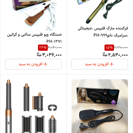
فرکننده مارک فلیپس ،دیجیتالی
دستگاه ویو فلیپس سالنی و کراتین
،سرامیک نانوPH-999
PH-1371
26
%
15
%
4,140,000
2,990,000
3,036,000
2,530,000
افزودن به سبد
افزودن به سبد