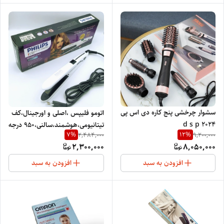
سشوار چرخشی پنج کاره دی اس پی
اتومو فلیپس ،اصلی و اورجینال،کف
d s p 2024
تیتانیومی،هوشمند،سالنی،950 درجه
7
%
12
%
2,484,000
9,200,000
حرارت PH-3030
2,300,000
8,050,000
افزودن به سبد
افزودن به سبد