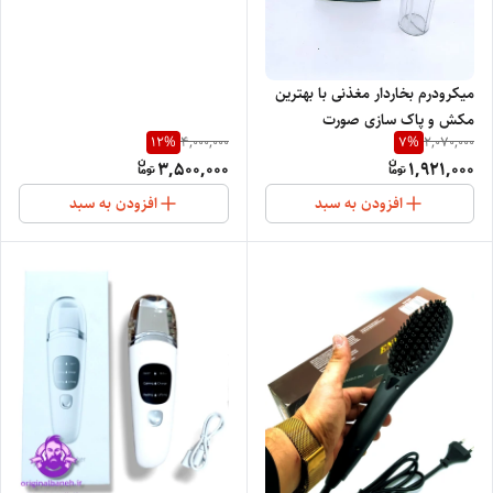
میکرودرم بخاردار مغذنی با بهترین
مکش و پاک سازی صورت
12
%
7
%
4,000,000
2,070,000
موهایرMO-9064
3,500,000
1,921,000
افزودن به سبد
افزودن به سبد