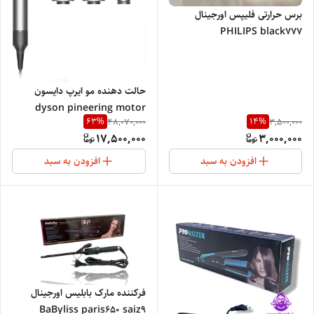
برس حرارتی فلیپس اورجینال
PHILIPS black۷۷۷
حالت دهنده مو ایرپ دایسون
dyson pineering motor
63
%
14
%
48,070,000
3,500,000
technology HS05
17,500,000
3,000,000
افزودن به سبد
افزودن به سبد
فرکننده مارک بابلیس اورجینال
BaByliss paris650 saiz9