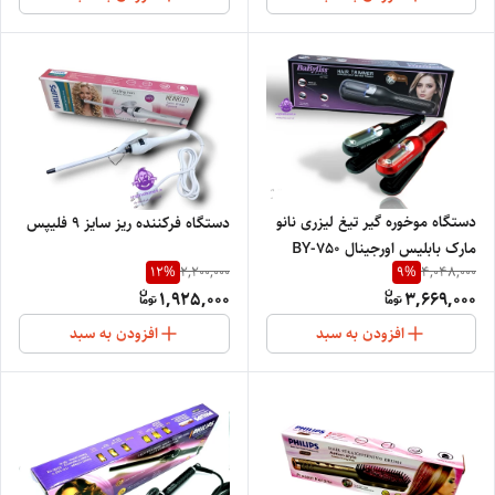
دستگاه موخوره گیر تیغ لیزری نانو
دستگاه فرکننده ریز سایز ۹ فلیپس
مارک بابلیس اورجینال BY-750
12
%
9
%
2,200,000
4,048,000
1,925,000
3,669,000
افزودن به سبد
افزودن به سبد