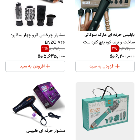
بابلیس حرفه ای مارک سوکانی
سشوار چرخشی انزو چهار منظوره
ساخت و برند کره پنج کاره ست
ENZO 746
2
%
2
%
5,796,000
6,376,000
SK-799 کامل دارای همه مدل های
5,635,000
6,200,000
فر مو فر
ریز،درشت،متوسط،مرواریدی،مخروطی
افزودن به سبد
افزودن به سبد
سشوار حرفه ای فلیپس