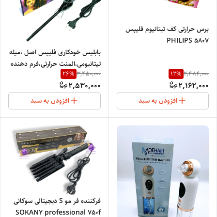
برس حرارتی کف تیتانیوم فلیپس
PHILIPS 5807
بابلیس خودکاری فلیپس اصل ،میله
تیتانیومی،المنت حرارتی،فرم دهنده
26
%
12
%
3,450,000
2,484,000
در 30 ثانیه PH-1375
2,530,000
2,162,000
افزودن به سبد
افزودن به سبد
فرکننده فر مو S دیجیتالی سوکانی
SOKANY professional 750f