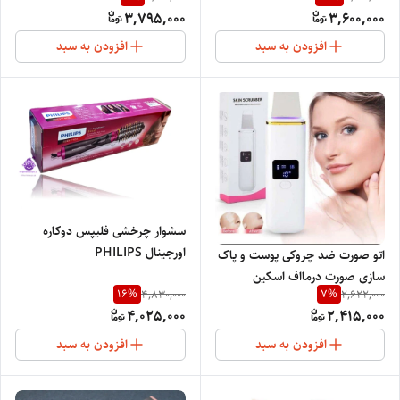
GOLD 4000
3,795,000
3,600,000
افزودن به سبد
افزودن به سبد
سشوار چرخشی فلیپس دوکاره
اورجینال PHILIPS
اتو صورت ضد چروکی پوست و پاک
PROFESSIONAL
سازی صورت درمااف اسکین
16
%
7
%
4,830,000
2,622,000
NETHERLANDS SDE977
اسکرابر دیجیتالی
4,025,000
2,415,000
افزودن به سبد
افزودن به سبد