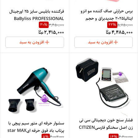
برس حرارتی صاف کننده مو انزو
فرکننده بابلیس سایز ۲۵ اورجینال
ایتالیا2025 جدیدبراق و حجم
BaByliss PROFESSIONAL
30
%
22
%
3,450,000
5,750,000
دهنده سرامیکی نانو گرم کننده
NEW 675
2,415,000
4,485,000
یونی صاف کننده مو، ضد قارچ مو
ENZO PROFESSIONAL
افزودن به سبد
افزودن به سبد
SALON ITALY 4002
فشار سنج خون دیجیتالی سی تی
سشوار حرفه ای متور سیم پیچی با
زن اصل سخنگو فارسیCITIZEN
پرتاب باد فوق حرفه ایstar MAX
PROFISHNAL NEW 14.2
5
%
14
%
4,002,000
4,200,000