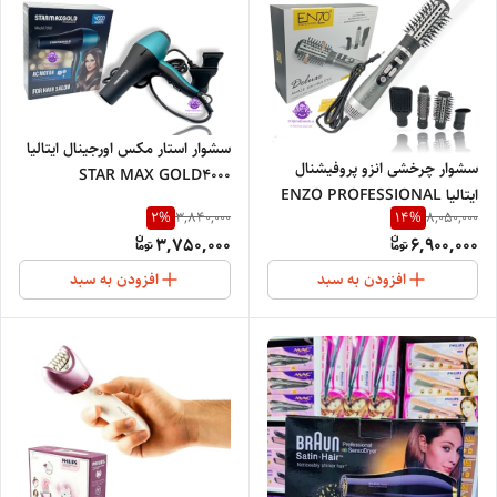
سشوار استار مکس اورجینال ایتالیا
سشوار چرخشی انزو پروفیشنال
STAR MAX GOLD4000
ایتالیا ENZO PROFESSIONAL
2
%
14
%
3,840,000
8,050,000
ITALY749
3,750,000
6,900,000
افزودن به سبد
افزودن به سبد