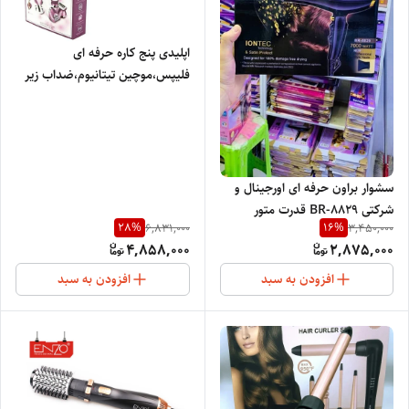
اپلیدی پنج کاره حرفه ای
فلیپس،موچین تیتانیوم،ضداب زیر
دوشی ،دور متور 6400
سشوار براون حرفه ای اورجینال و
شرکتی BR-8829 قدرت متور
28
%
16
%
6,831,000
3,450,000
5000وات المنت سرامیکی با روکش
4,858,000
2,875,000
یونی مورد استفاده ارایشگاه و
خانگی
افزودن به سبد
افزودن به سبد