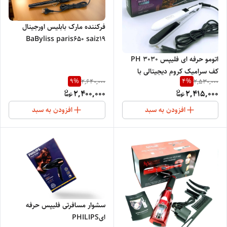
فرکننده مارک بابلیس اورجینال
BaByliss paris650 saiz19
اتومو حرفه ای فلیپس PH 3030
کف سرامیک کروم دیجیتالی با
9
%
4
%
2,640,000
2,530,000
قابلیت تنظیم دما حرارت 980 درجه
2,400,000
2,415,000
فارانتهایت با قابلیت کار کراتین
افزودن به سبد
افزودن به سبد
سشوار مسافرتی فلیپس حرفه
ایPHILIPS