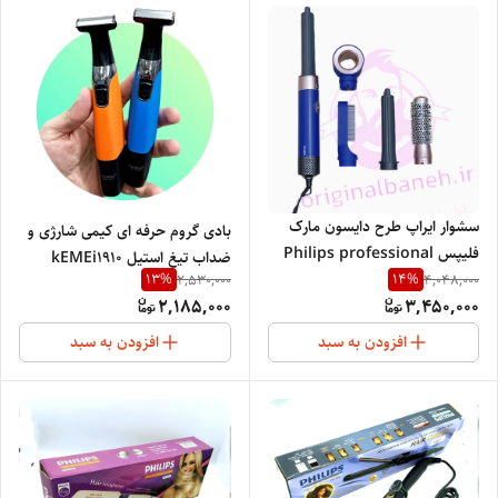
سشوار ایراپ طرح دایسون مارک
بادی گروم حرفه ای کیمی شارژی و
فلیپس Philips professional
ضداب تیغ استیل kEMEi1910
390
13
%
14
%
2,530,000
4,048,000
2,185,000
3,450,000
افزودن به سبد
افزودن به سبد