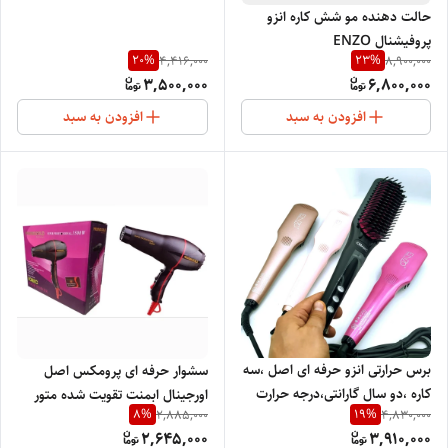
حالت دهنده مو شش کاره انزو
پروفیشنال ENZO
20
%
23
%
4,416,000
8,900,000
PROFESSIONAL ITALY EN-
3,500,000
6,800,000
750
افزودن به سبد
افزودن به سبد
برس حرارتی انزو حرفه ای اصل ،سه
سشوار حرفه ای پرومکس اصل
کاره ،دو سال گارانتی،درجه حرارت
اورجینال ابمنت تقویت شده متور
8
%
19
%
2,885,000
4,830,000
985،سالنی و شخصی EN-4101
ACسیم پیچی
2,645,000
3,910,000