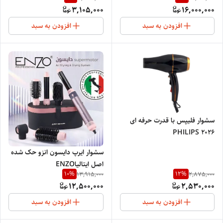
3,105,000
16,000,000
افزودن به سبد
افزودن به سبد
سشوار فلیپس با قدرت حرفه ای
PHILIPS 2026
سشوار ایرپ دایسون انزو حک شده
اصل ایتالیاENZO
10
%
12
%
13,915,000
2,875,000
PROFESSIONAL 4136
12,500,000
2,530,000
افزودن به سبد
افزودن به سبد