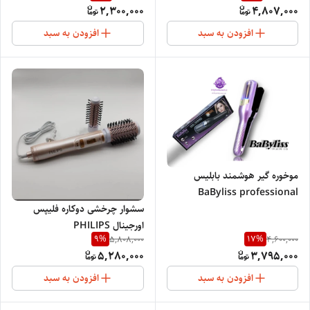
2,300,000
4,807,000
افزودن به سبد
افزودن به سبد
موخوره گیر هوشمند بابلیس
BaByliss professional
سشوار چرخشی دوکاره فلیپس
اورجینال PHILIPS
9
%
17
%
5,808,000
4,600,000
PROFESSIONAL
5,280,000
3,795,000
NETHERLANDS PH3969
افزودن به سبد
افزودن به سبد