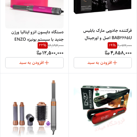
فرکننده جادویی مارک بابلیس
دستگاه دایسون انزو ایتالیا ورژن
BAB2665U اصل و اورجینال
جدید با سیستم یونیزه ENZO
فرانسه دارای سه حالت فر کنند
22
%
19
%
16,192,000
6,072,000
PROFESSIONAL EN4136
دارای تنظیم درجه حرارت چرخش به
12,500,000
4,858,000
years 2025
دو طرف
افزودن به سبد
افزودن به سبد