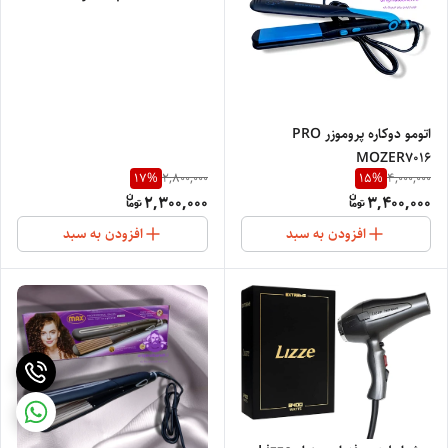
اتومو دوکاره پروموزر PRO
MOZER7016
17
%
15
%
2,800,000
4,000,000
2,300,000
3,400,000
افزودن به سبد
افزودن به سبد