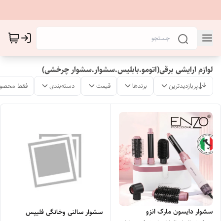
لوازم ارایشی برقی(اتومو.بابلیس.سشوار.سشوار چرخشی)
پربازدیدترین
برندها
قیمت
دسته‌بندی
فقط محصول
سشوار دایسون مارک انزو
سشوار سالنی وخانگی فلیپس