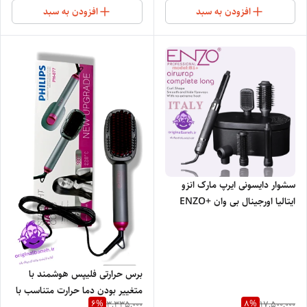
افزودن به سبد
افزودن به سبد
سشوار دایسونی ایرپ مارک انزو
ایتالیا اورجینال بی وان +ENZO
PROFESSIONAL ITALY B1
برس حرارتی فلیپس هوشمند با
متغییر بودن دما حرارت متناسب با
6
%
8
%
3,335,000
17,500,000
ضخامت مو PHILIPS 877