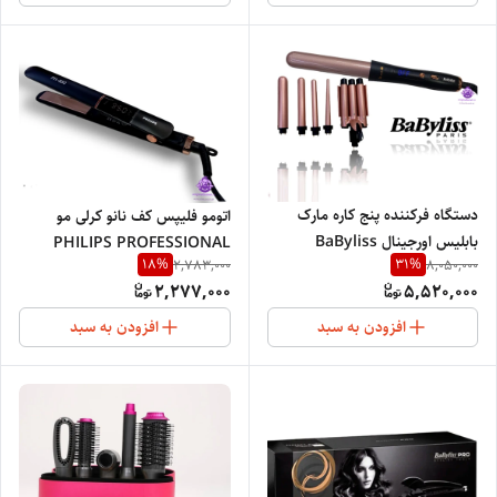
دستگاه فرکننده پنج کاره مارک
اتومو فلیپس کف نانو کرلی مو
بابلیس اورجینال BaByliss
PHILIPS PROFESSIONAL
18
%
31
%
2,783,000
8,050,000
professional 2025
NETHERLANDS 850
2,277,000
5,520,000
افزودن به سبد
افزودن به سبد