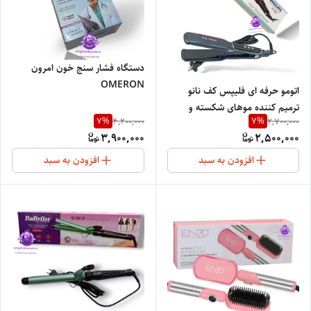
دستگاه فشار سنج خون امرون
OMERON
اتومو حرفه ای فلیپس کف نانو
ترمیم کننده موهای شکسته و
7
%
7
%
4,200,000
2,700,000
ویزPHILIPS3869
3,900,000
2,500,000
افزودن به سبد
افزودن به سبد