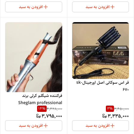
افزودن به سبد
افزودن به سبد
فر اس سوکانی اصل اورجینالsk-
670
فرکننده شیگلم کرلی برند
Sheglam professional
14
%
3
%
4,428,000
3,450,000
3,795,000
3,335,000
افزودن به سبد
افزودن به سبد