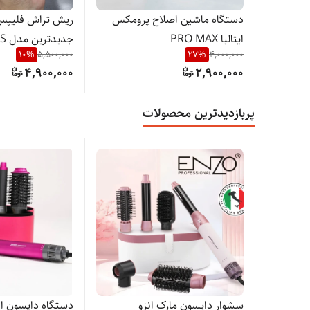
دستگاه ماشین اصلاح پرومکس
ریش تراش فلیپس 
ایتالیا PRO MAX
جدید
10
%
5,500,000
27
%
4,000,000
ND 9800/2026
GOOLD10000/2026
4,900,000
2,900,000
پربازدیدترین محصولات
سشوار دایسون مارک انزو
دس