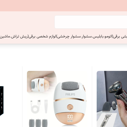
ایشی برقی(اتومو.بابلیس.سشوار.سشوار چرخشی)
لوازم شخصی برقی(ریش تراش.ماشین 