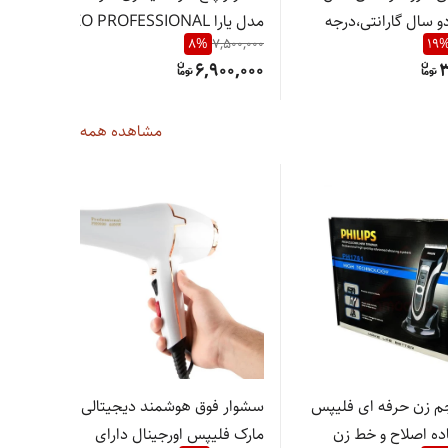
دو سال گارانتی،درجه
مدل یارا ENZO PROFESSIONAL
000
8
%
7,500,000
19
حرارت 985،سالنی و شخصی EN-
000
6,900,000
3
قدر
مشاهده همه
 زن حرفه ای فلیپس
سشوار فوق هوشمند دیجیتالی
اتو
ده اصلاح و خط زن
مارک فلیپس اورجینال دارای
کیف