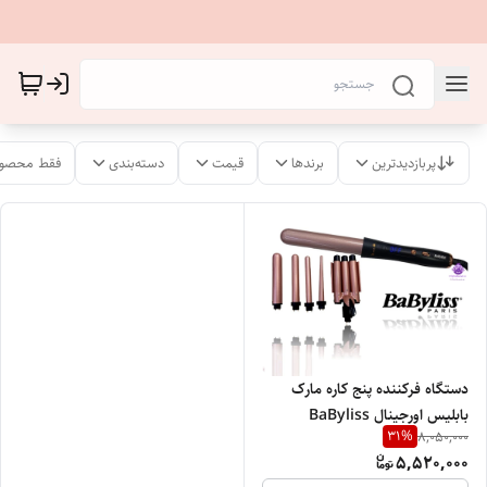
پربازدیدترین
برندها
قیمت
دسته‌بندی
فقط محصول
دستگاه فرکننده پنج کاره مارک
بابلیس اورجینال BaByliss
31
%
8,050,000
professional 2025
5,520,000