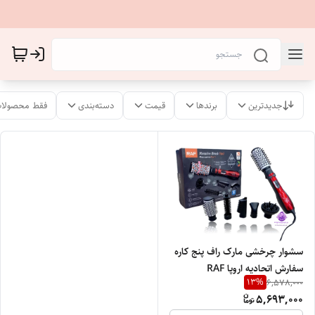
جدیدترین
برندها
قیمت
دسته‌بندی
فقط محصولات
سشوار چرخشی مارک راف پنج کاره
سفارش اتحادیه اروپا RAF
13
%
6,578,000
PROFESSIONAL EAC
5,693,000