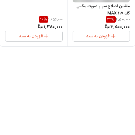
،قابل استفاده صورت و بدن ،تیغ
ماشین اصلاح سر و صورت مکس
استیل تیتانیومی ،باتری لیتیم
گلد MAX 117
،تضمینی شده تا دو سال
16
%
22
%
1,656,000
4,500,000
1,380,000
3,500,000
افزودن به سبد
افزودن به سبد