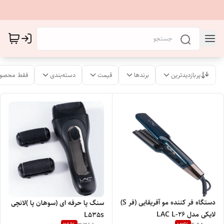
پربازدیدترین
برندها
قیمت
دسته‌بندی
فقط محصول
دستگاه فر کننده مو آفریقایی (فر S)
سنگ پا حرفه ای (سوهان پا )لانچی
لایکی مدل LAC L-26
L535s