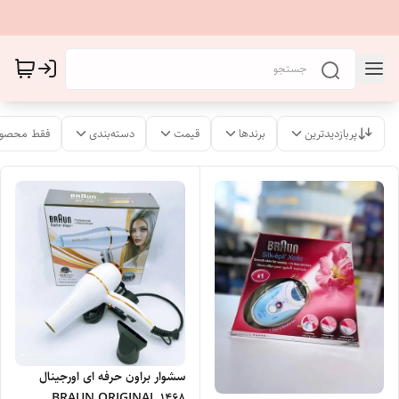
پربازدیدترین
برندها
قیمت
دسته‌بندی
فقط محصول
سشوار براون حرفه ای اورجینال
BRAUN ORIGINAL 1468