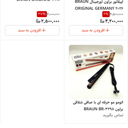
اپیلاتور براون اورجینال BRAUN
ORIGINAL GERMANY 2026
37
%
6
%
4,000,000
4,500,000
2,500,000
4,200,000
افزودن به سبد
افزودن به سبد
اتومو مو حرفه ای با صافی شلاقی
براون BRAUN BR-3298
تماس بگیرید