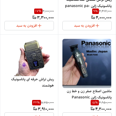
Panasonic professional
پاناسونیک ژاپن panasonic pa-
Japan
17
%
9
%
4,000,000
4,416,000
755
3,300,000
4,000,000
افزودن به سبد
افزودن به سبد
ریش تراش حرفه ای پاناسونیک
هوشمند
ماشین اصلاح صفر زن و خط زن
پاناسونیک ژاپن Panasonic
32
%
15
%
5,750,000
4,950,000
PROFESSIONAL SALON
3,910,000
4,200,000
Japan