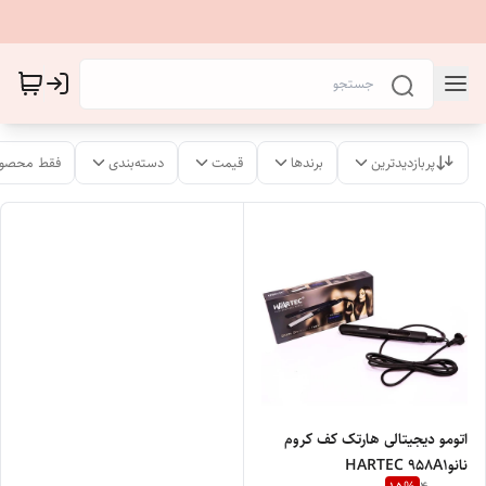
پربازدیدترین
برندها
قیمت
دسته‌بندی
فقط محصول
اتومو دیجیتالی هارتک کف کروم
نانوHARTEC 958A1