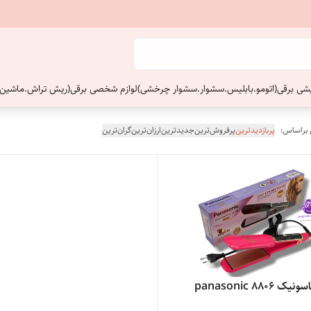
ایشی برقی(اتومو.بابلیس.سشوار.سشوار چرخشی)
لوازم شخصی برقی(ریش تراش.ماشین 
 براساس:
پربازدیدترین
پرفروش‌ترین
جدیدترین
ارزان‌ترین
گران‌ترین
 panasonic 8806