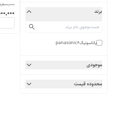
1,800,000
برند
500,000
پاناسونیکpanasonic6
موجودی
محدوده قیمت