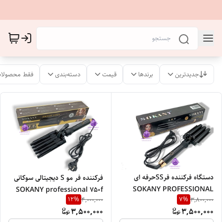
جدیدترین
برندها
قیمت
دسته‌بندی
فقط محصولات
دستگاه فرکننده فرSSحرفه ای
فرکننده فر مو S دیجیتالی سوکانی
SOKANY PROFESSIONAL
SOKANY professional 750f
12
%
7
%
4,000,000
3,800,000
3,500,000
3,500,000