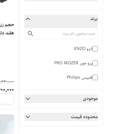
برند
م
انزو ENZO
ضخامت
پرو موزر PRO MOZER
فلیپس Philips
,440,000
600,000
موجودی
محدوده قیمت