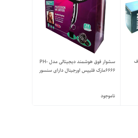
،ویو و صاف
سشوار فوق هوشمند دیجیتالی مدل PH-
6666مارک فلیپس اورجینال دارای سنسور
هوشمند خنک کننده متور
ناموجود