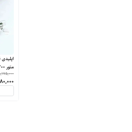
,175,000
(سری بد
80,000