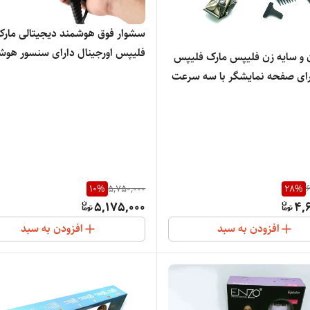
سشوار فوق هوشمند دیجیتالی مارک
فلیپس اورجینال دارای سنسور هوش
حجم زن و سایه زن فلیپس مارک فلیپس
خنک کننده متور دارای بدنه ضد ضر
هلند دارای صفحه نمایشگر با سه سرعت
خط خش
تغییر قابل تنظیم دور متور متناسب با
10
%
5,750,000
28
%
6
5,175,000
4,
افزودن به سبد
افزودن به سبد