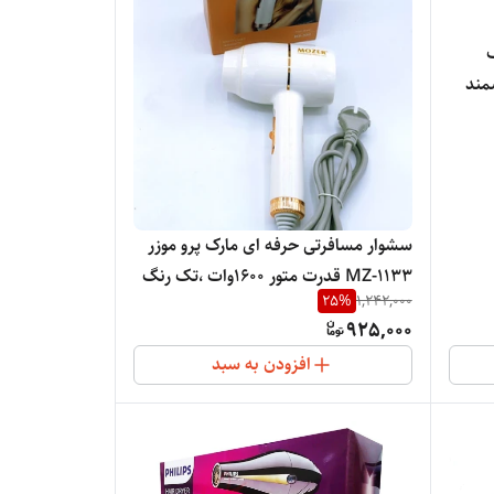
مند
به و
سشوار مسافرتی حرفه ای مارک پرو موزر
MZ-1133 قدرت متور ۱۶۰۰وات ،تک رنگ
25
%
1,242,000
سفید ،متور سیم پیچی ،دارای سه حالت
925,000
سر و داغ با گارانتی دو سال
افزودن به سبد