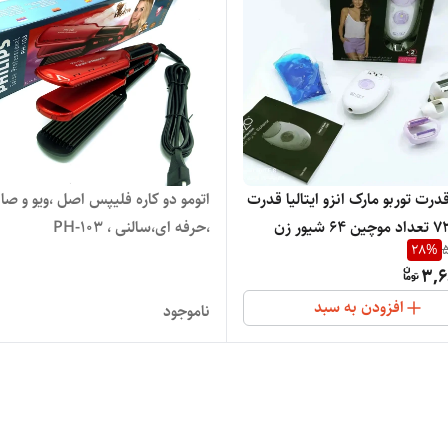
اپلیدی قدرت توربو مارک انزو ایتالیا قدرت
اتومو دو کاره فلیپس اصل 
متور 7200 تعداد موچین 64 شیور زن
،حرفه ای،سالنی ، PH-103
28
%
5
ون درد) جنس موچین تیتانیوم
3,6
افزودن به سبد
ناموجود