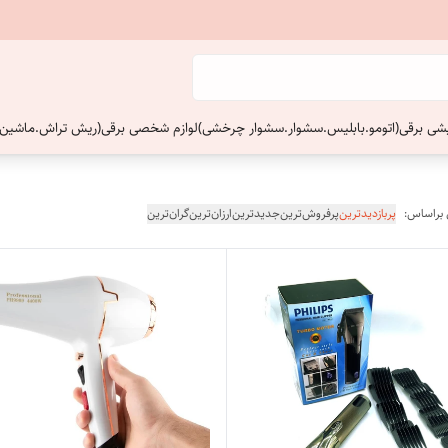
ایشی برقی(اتومو.بابلیس.سشوار.سشوار چرخشی)
لوازم شخصی برقی(ریش تراش.ماشین 
 براساس:
پربازدیدترین
پرفروش‌ترین
جدیدترین
ارزان‌ترین
گران‌ترین