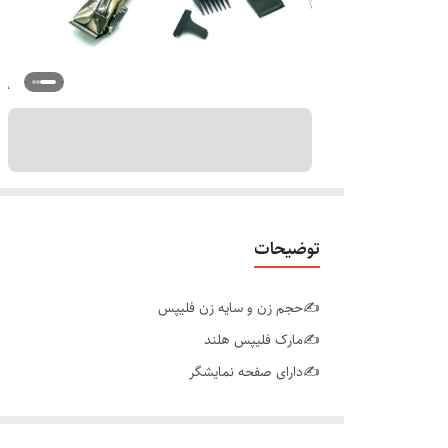
توضیحات
✍️حجم زن و سایه زن فلیپس
✍️مارک فلیپس هلند
✍️دارای صفحه نمایشگر
✍️با سه سرعت متغییر
✍️قابل تنظیم دور متور متناسب با ضخامت مو