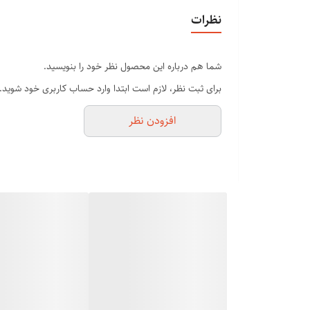
✍️نشان دهنده میزان باتری و زمان کاردهی
نظرات
✍️دارای شانه های فلزی و پلاستیک
✍️شارژی و مستقیم برق و فست شارژ
شما هم درباره این محصول نظر خود را بنویسید.
✍️خوش دست و بدنه فلزیه ضد ضربه
برای ثبت نظر، لازم است ابتدا وارد حساب کاربری خود شوید.
✍️با تیغ لیزری غیر کند شدن و زنگ زدن
افزودن نظر
✍️مخصوص استفاده سالن های حرفه ای دارای گارانتی دو س
ماشین اصلاح حجم زن فیلیپس ph_9000
ماشین اصلاح حجم زن فیلیپس ph_9000 .حجم زن .توربو .دارای صفحه نمایشگر بدنه تمام فلزی حداقل استفاده بعدازشارژ 2ساعت
طراحی آرگونومیک و بدنه کاملا استیل که مخصوص کار فید و 
اندازه های 3.0 ، 6.0 ، 9.0 و 12.0 میلی متری برای کار حجم زنی و سایه زنی نیز استفاده کنید.