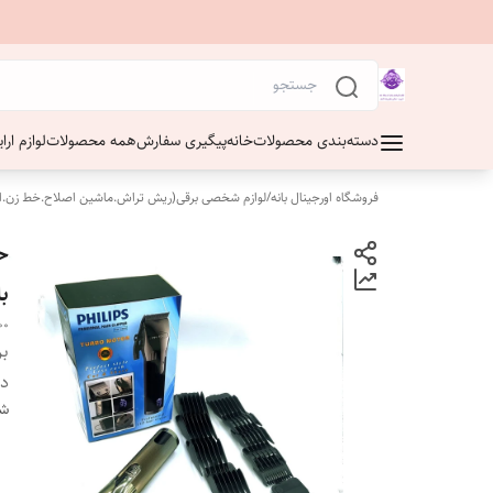
دسته‌بندی محصولات
خانه
پیگیری سفارش
همه محصولات
لوازم ار
فروشگاه اورجینال بانه
/
لوازم شخصی برقی(ریش تراش.ماشین اصلاح.خط زن.ا
ح
ب
00
بر
دس
شن