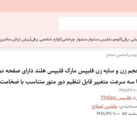
ایشی برقی(اتومو.بابلیس.سشوار.سشوار چرخشی)
لوازم شخصی برقی(ریش تراش.ماشین 
پلیدی)
/
ماشین اصلاح
جم زن و سایه زن فلیپس مارک فلیپس هلند دارای صفحه نم
ا سه سرعت متغییر قابل تنظیم دور متور متناسب با ضخامت
PHILIPS 90
ند:
فلیپس Philips
ته‌بندی
:
ماشین اصلاح
اسه کالا
PHILIPS 9000