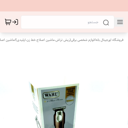
فروشگاه اورجینال بانه
/
لوازم شخصی برقی(ریش تراش.ماشین اصلاح.خط زن.اپلیدی)
/
ماشین اصل