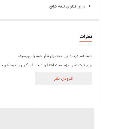
دارای فناوری تیغه کرانچ
مدت زمان کارکرد: 100 دقیقه
باتری لیتیوم یون
تکنولوژی اصلاح : برش مستقیم
نظرات
عرض تیغه : ۴۰ میلی متر
اندازه اصلاح : ۰٫۸ تا 1.2 میلی متر
شما هم درباره این محصول نظر خود را بنویسید.
اندازه اصلاح با شانه : 2.5 تا 20 سانتی متر
برای ثبت نظر، لازم است ابتدا وارد حساب کاربری خود شوید.
دور موتور:۵۵۰۰ دور در دقیقه
افزودن نظر
جنس تیغ .فولادی با بهترین برش
منبع تغذیه : برق خانگی( باسیم ) – باتری قابل شارژ ( ب
استند شارژ : دارد
گارانتی اصالت وسلامت فیزیکی
تیغه های فولادی با کربن بالا با پوشش های تیتانیوم و DLC است که بسیار قوی، مقاوم در برابر زنگ زدگی هستند و خنکی خود را حفظ می کنند.
سیستم Wahl Crunch Blade™ صدایی واضح و ترد هنگام برش ایجاد می کند که به شما این امکان را می دهد راه خود را برای یک مدل موی عالی دیگر بشنوید