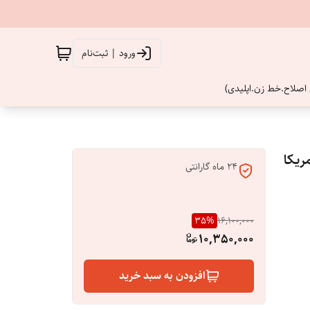
ورود | ثبت‌نام
اصلاح.خط زن.اپلیدی)
ریکا
24 ماه گارانتی
35
%
16,100,000
10,350,000
افزودن به سبد خرید