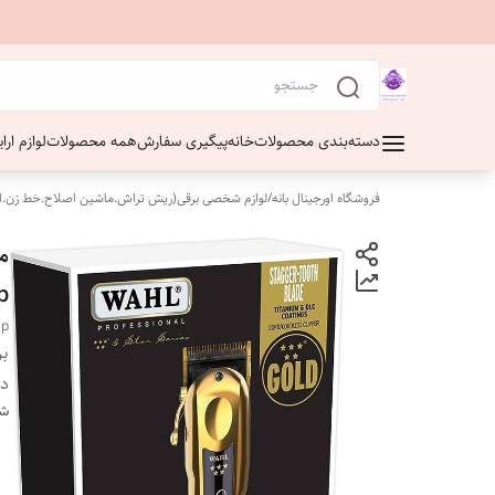
دسته‌بندی محصولات
خانه
پیگیری سفارش
همه محصولات
لوازم ار
فروشگاه اورجینال بانه
/
لوازم شخصی برقی(ریش تراش.ماشین اصلاح.خط زن.ا
م
p
ip
بر
دس
شن