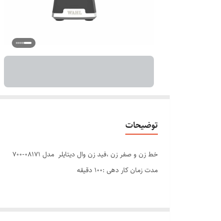
توضیحات
خط زن و صفر زن ،فید زن وال دیتایلر مدل 08171-700 WAHL DETAILR Li-d
مدت زمان کار دهی :۱۰۰ دقیقه
مدت زمان شارژ: 45 دقیقه