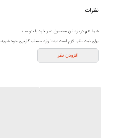
موتور: چرخشی ~ 6000 sppm
نظرات
تیغه ها - الماس و تیتانیوم
شما هم درباره این محصول نظر خود را بنویسید.
برای ثبت نظر، لازم است ابتدا وارد حساب کاربری خود شوید.
طول برش: 0.4
افزودن نظر
شرح
طراحی شده برای طرح های شارپ و شکل دهی
دارای تیغه T بسیار عریض برای برش بسیار نزدیک
پوشش کربنی تیتانیوم و الماس مانند به طوری که تیغه ها خن
100 دقیقه زمان اجرا فقط با 45 دقیقه شارژ