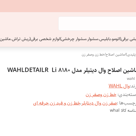
ایشی برقی(اتومو.بابلیس.سشوار.سشوار چرخشی)
لوازم شخصی برقی(ریش تراش.ماشین 
پلیدی)
/
ماشین اصلاح
/
خط زن وصفر زن
شین اصلاح وال دیتیلر مدل 8180 WAHLDETAILR Li
wahl 
ند:
وال WAHL
ته‌بندی
:
خط زن وصفر زن
چسب‌ها :
صفر زن وال دیتایلر
،
خط زن و فید زن حرفه ای
اسه کالا
whal