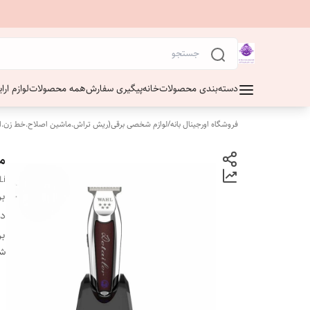
دسته‌بندی محصولات
خانه
پیگیری سفارش
همه محصولات
لوازم ار
فروشگاه اورجینال بانه
/
لوازم شخصی برقی(ریش تراش.ماشین اصلاح.خط زن.ا
ما
Li
بر
دس
بر
شن