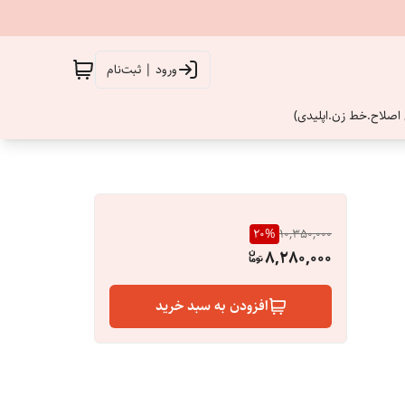
ورود | ثبت‌نام
اصلاح.خط زن.اپلیدی)
20
%
10,350,000
8,280,000
افزودن به سبد خرید