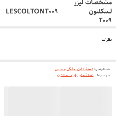
مشخصات لیزر
لسکلتونLESCOLTONT009
T009
منبع انرژی: برق مستقیم
تکنولوژی اصلاح: لیرز
نظرات
قابلیت تنظیم سرعت
مناسب برای:‌ آقایان و خانم‌‌ها
دارای یک سری هوشمند جوانسازی و از بین موهای زائد
دسته‌بندی
:
دستکاه لیزر خانگی و سالنی
منبع تغذیه برق مستقیم
برچسب‌ها :
دستگاه لیزر
،
لیزر لسکلتون
تعداد 400.000 شات برای موهای زائد برای جوان سازی پوست
قابلیت تنظیم سرعت
تکنولوژی اصلاح لیزری (نوری)
مناسب برای آقایان و خانم‌ها
اقلام همراه عینک مخصوص، دارای یک سری برای جوانسازی پوست و موهای