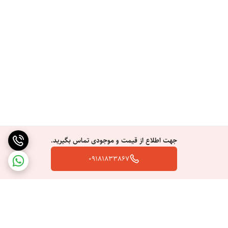
لامپ رفع موهای زائد استفاده کنید ،ماه دوم ماهی یکبار که در این دوره مو ها
نرم و نازک می‌ شود. و شما هنگام استحمام شاهد فولیکول‌های سوخته مو
خواهید بود. در ماه سوم یکبار از دستگاه استفاده کنید. در این دوره رشد
بسیاری از موهای جدید متوقف شده است. که دیگر باز نخواهند گشت. شما
می‌توانید آن‌ها را به‌راحتی اصلاح نمایید و در آخر در ماه دیگه یکبار لیزر را
منظم و بدون توقف و طبق برنامه انجام دهید
مزیت دستگاه لیزر لسکلتون T009 نسبت به مدلهای مشابه
بر خلاف اکثر دستگاه های دیگر که شارژی هستند، دستگاه لیزر لسکولتن با
برق مستقیم نیز کار می کند. یعنی می توانید دستگاه را به برق شهری وصل
جهت اطلاع از قیمت و موجودی تماس بگیرید.
کرده و از آن استفاده کنید. این مزیت باعث می شود که به صورت منظم دوره
09181833867
های لیزر خود را طی کیند و به هیچ عنوان نگران شارژ بودن یا نبودن دستگاه
نباشید. شما می توانید با تنظیم کردن سطح انرژی مورد نیاز و انتخاب روش
لیزر دستی یا خودکار در راحتترین شکل کل نواحی بدن را لیزر نمایید.
مشخصات لیزر موهای زائد لسکلتون مدل T009