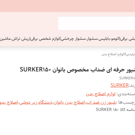
ایشی برقی(اتومو.بابلیس.سشوار.سشوار چرخشی)
لوازم شخصی برقی(ریش تراش.ماشین 
پلیدی)
/
لوازم اصلاح بدن
ور حرفه ای ضداب مخصوص بانوان SURKER150
SURKER1
ند:
SURKER
ته‌بندی
:
لوازم اصلاح بدن
چسب‌ها :
شیور زن ضد اب
،
اصلاح بدن بانوان
،
دستگاه زیر دوشی
،
اصلاح بدو
اسه کالا
SURKER 150