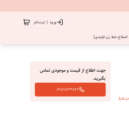
ورود | ثبت‌نام
اصلاح.خط زن.اپلیدی)
جهت اطلاع از قیمت و موجودی تماس
بگیرید.
09181833867
ن درد