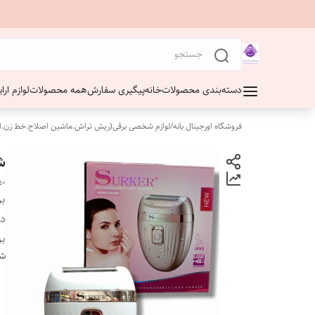
دسته‌بندی محصولات
خانه
پیگیری سفارش
همه محصولات
لوازم ار
فروشگاه اورجینال بانه
/
لوازم شخصی برقی(ریش تراش.ماشین اصلاح.خط زن.ا
شی
50
بر
دس
بر
شن