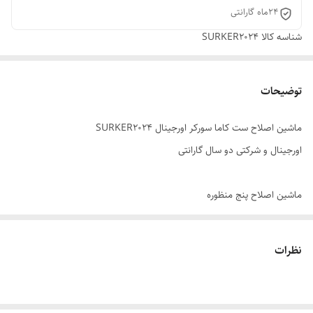
24ماه گارانتی
شناسه کالا
SURKER2024
توضیحات
ماشین اصلاح ست کاما سورکر اورجینال SURKER2024
اورجینال و شرکتی دو سال گارانتی
ماشین اصلاح پنج منظوره
1-سری حجم زن
نظرات
برای اصلاح سر و سایز بندی با تیغ استیلی ضد زنگ قابل شستشو سری
بهترین گزینه برای اصلاح موهای پرپشت و سایه زنی