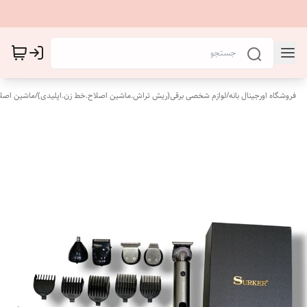
فروشگاه اورجینال بانه
/
لوازم شخصی برقی(ریش تراش.ماشین اصلاح.خط زن.اپلیدی)
/
ماشین اصل