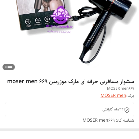
سشوار مسافرتی حرفه ای مارک موزرمین moser men 669
MOSER men669
برند:
MOSER men
24ماه گارانتی
شناسه کالا
MOSER men669