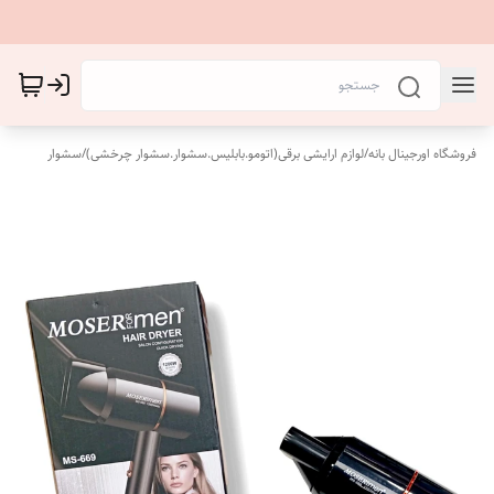
فروشگاه اورجینال بانه
/
لوازم ارایشی برقی(اتومو.بابلیس.سشوار.سشوار چرخشی)
/
سشوار