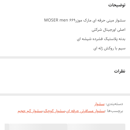
توضیحات
سشوار مینی حرفه ای مارک موزرMOSER men 669
اصلی اورجینال شرکتی
بدنه پلاستیک فشرده شیشه ای
سیم با روکش ژله ای
قدرت متور ۱۲۰۰ وات واقعی
قابل استفاده های مداوم
نظرات
تک رنگ ،رنگ مشکی براق
النت های روکش سرامیکی
دارای سه حالت متور
دسته‌بندی
:
سشوار
دو نوع پرتاب باد خنک و داغ
برچسب‌ها :
سشوار مسافرتی حرفه ای
،
سشوار کوچک
،
سشوار کم حجم
اگر استفاده ی شما از سشوار زیاد است و همیشه و همه جا از آن استفاده می