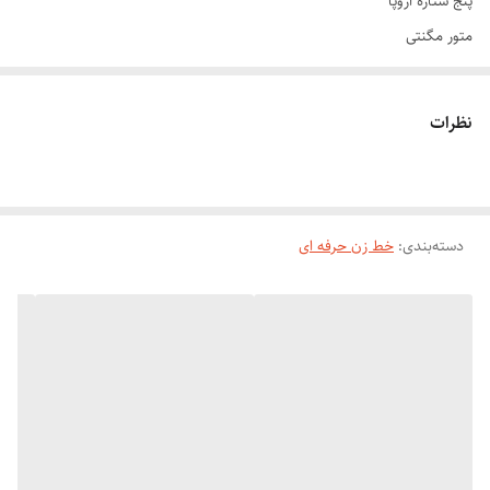
پنج ستاره اروپا
متور مگنتی
تیغ فولاد
مستقیم برق
نظرات
دارای شانه های سایز بندی مخصوص فید زدن
با برش مستقیم
ماشین خط زن وال دیتیلر گلد 5 ستاره Wahl Detailer Gold
دسته‌بندی
:
خط زن حرفه ای
استفاده از ماشین اصلاح‌های خط زن در کنار ماشین اصلاح حجم زن ، برای
انجام اصلاحی حرفه‌ای و دقیق ، امری ضروری است. ماشین اصلاح‌های حجم
زن به دلیل فاصله‌ی زیاد تیغه‌ها و طراحی اختصاصی جهت برش حجم زیادی از
مو ، برای اصلاح مو ، ایجاد سایه و فید مو کاربرد دارند. ماشین خط زن وال
دیتیلر گلد محصولی از برند «وال آمریکا» بوده که خط زن بوده و دارای قدرت
بسیار بالایی میباشد.