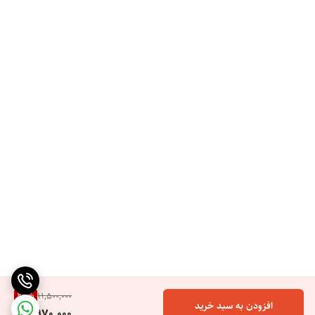
چراغ LED وضعیت باتری را نشان می دهد
تیغه را می توان روی همپوشانی صفر برای برش بسیار نزدیک تنظیم کرد
دارای پایه شارژ صرفه جویی در فضا
22
%
11,500,000
افزودن به سبد خرید
8,970,000