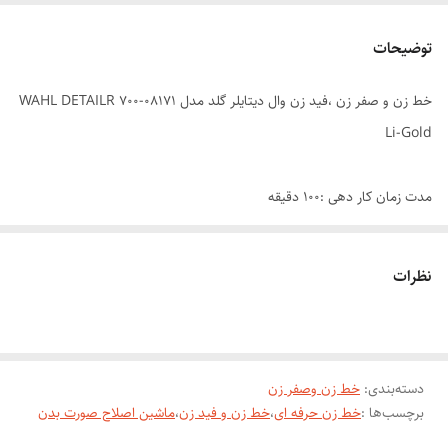
توضیحات
خط زن و صفر زن ،فید زن وال دیتایلر گلد مدل 08171-700 WAHL DETAILR
Li-Gold
مدت زمان کار دهی :۱۰۰ دقیقه
نظرات
مدت زمان شارژ: 45 دقیقه
دسته‌بندی
:
خط زن وصفر زن
برچسب‌ها :
خط زن حرفه ای
،
خط زن و فید زن
،
ماشین اصلاح صورت بدن