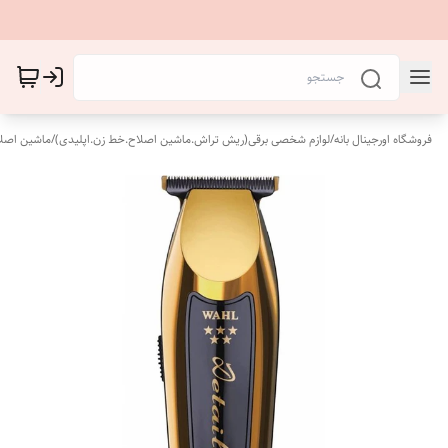
فروشگاه اورجینال بانه
/
لوازم شخصی برقی(ریش تراش.ماشین اصلاح.خط زن.اپلیدی)
/
ماشین اصل