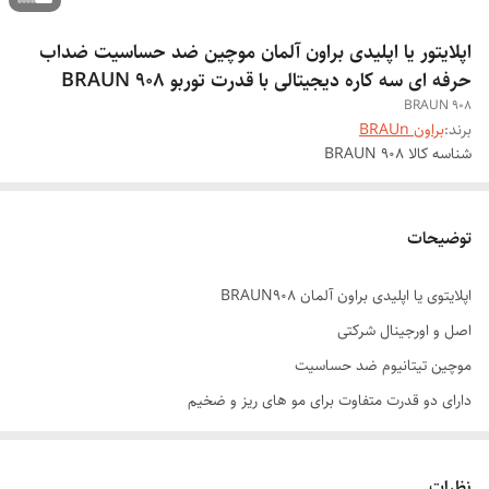
اپلایتور یا اپلیدی براون آلمان موچین ضد حساسیت ضداب
حرفه ای سه کاره دیجیتالی با قدرت توربو BRAUN 908
BRAUN 908
برند:
براون BRAUn
شناسه کالا
BRAUN 908
توضیحات
اپلایتوی یا اپلیدی براون آلمان BRAUN908
اصل و اورجینال شرکتی
موچین تیتانیوم ضد حساسیت
دارای دو قدرت متفاوت برای مو های ریز و ضخیم
دیجیتالی دارای صفحه نمایشگر میزان درجه باتری
باتری لیتیوم دارای خازن محافظ باتری برای عمر بیشتر باتری
نظرات