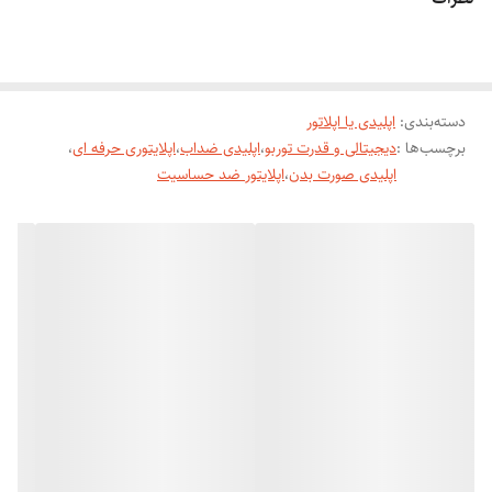
بدنه روکش استیل ضد خط خش و ضد ضربه
خوش دست و تک رنگ
دارای کیف نگه داری به راحتی قابل جابه جای و حمل در مسافرت
دسته‌بندی
:
سه کاره بودن دستگاه
اپلیدی یا اپلاتور
برچسب‌ها :
دیجیتالی و قدرت توربو
،
اپلیدی ضداب
،
اپلایتوری حرفه ای
،
۱-سری موچین
اپلیدی صورت بدن
،
اپلایتور ضد حساسیت
برای از ریشه کندن مو صورت و بدن که با استفاده مدوام ان کاملا ریشه و رشد
موها رو ضعیف میکند
۲-سری شیور زن
برای استفاده اپلاسیون صورت و بدون درد برای خانم های که تحمل درد کندن
مو رو ندارن میتونن ان را شیور بزن
۳-سوهان پا یا سنگ پا
قابل استفاده برای برداشتن پوست های مرده پاشنه پا که جلو گیر از ترک
پوست های مرده که باعث درد میشوند
وسایل همراه دستگاه