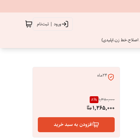
ورود | ثبت‌نام
اصلاح.خط زن.اپلیدی)
24ماه
8
%
1,380,000
1,265,000
افزودن به سبد خرید