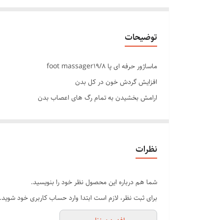
توضیحات
ماساژور حرفه ای پا foot massager19/8
افزایش گردش خون در کل بدن
ارامش بخشیدن به تمام رگ های اعصاب بدن
قدرت مند کردن ماهیچه ها و مفصل های پا
کاهش دهنده درد های سیاتیک
دارای هشت حالت ماساژ
نظرات
تحریک بخشیدن بدن برای جریان خون
دستگاه کم حجم و به راحتی قابل حمل و جابه جای
شما هم درباره این محصول نظر خود را بنویسید.
دارای صفحه نمایشگر و دیجیتالی
برای ثبت نظر، لازم است ابتدا وارد حساب کاربری خود شوید.