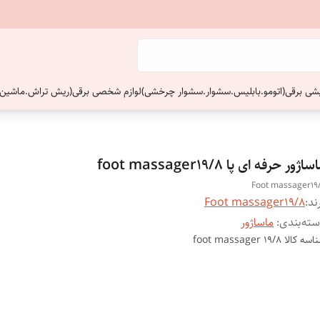
ایشی برقی(اتومو.بابلیس.سشوار.سشوار چرخشی)
لوازم شخصی برقی(ریش تراش.ماشین 
ساژور حرفه ای پا foot massager19/8
Foot massager19
ند:
Foot massager19/8
ته‌بندی
:
ماساژور
اسه کالا
foot massager 19/8