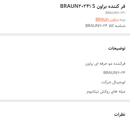
فر کننده براون BRAUN20241 S
BRAUN20241
برند:
براون BRAUn
شناسه کالا
BRAUN2024
توضیحات
فرکننده مو حرفه ای براون
BRAUN2024
اورجینال شرکت
میله های روکش تیتانیوم
فرکردن مو به حالت S
فرکردن مو در ۳۰ ثانیه
نظرات
جدیدترین حالت فر مو در سایز متوسط
چرخشی بودن کابل ۳۶۰ درخه