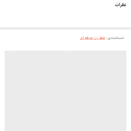
مدت زمان استفاده پس از شارژ : ۱۰۰ دقیقه
نظرات
قابلیت فست شارژ
شارژی و مستقیم برق
صدای بسیار پائین
دسته‌بندی
:
سبک و کم حجم
خط زن حرفه ای
قدرت موتور بسیار بالا
سفارش اروپا
مناسب برای کوتاه کردن مو صورت و اصلاح مو بدن
مناسب برای درآوردن خط ریش و گردن و انجام کارهای فانتزی
همراه روغن ۴۵میل وال
اقلام همراه: شانه اصلاح، ۳ عدد سری تیغه، برس تمیز کننده، روغن، دفترچه
راهنما