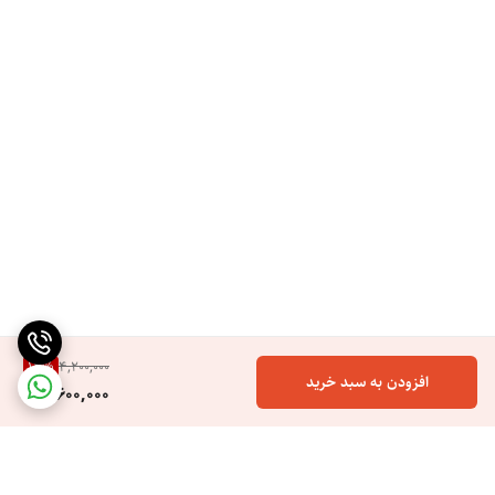
Farsi City digital sphygmomanometer for Japanese woman
MODELBLPM-2024ltemNOCT8034 NEW 2024
خرید و قیمت فشارسنج دیجیتالی سخنگو فارسی سیتی زن ژاپنی مدل 2024
دستگاه دیجیتالی سی تی زن دارای استاندار پزشکی
14
%
4,200,000
افزودن به سبد خرید
3,600,000
فشارسنج دیجیتالی دستگاهی است که برای اندازه‌گیری فشارخون استفاده
می‌شود. این دستگاه شامل یک کاف بادی است که دور بازوی فرد پیچیده
می‌شود و یک دستگاه نظارتی دارد که فشار کاف را اندازه می‌گیرد.