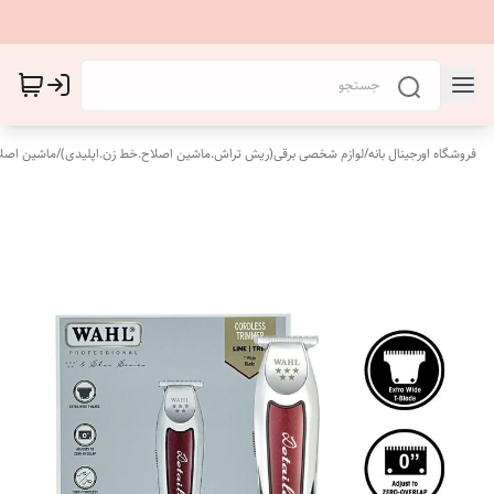
فروشگاه اورجینال بانه
/
لوازم شخصی برقی(ریش تراش.ماشین اصلاح.خط زن.اپلیدی)
/
ماشین اصل