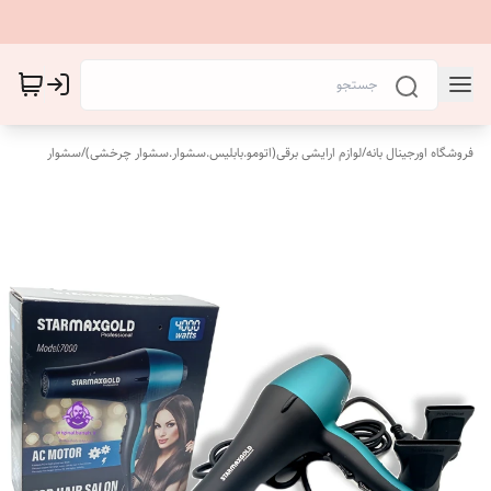
فروشگاه اورجینال بانه
/
لوازم ارایشی برقی(اتومو.بابلیس.سشوار.سشوار چرخشی)
/
سشوار