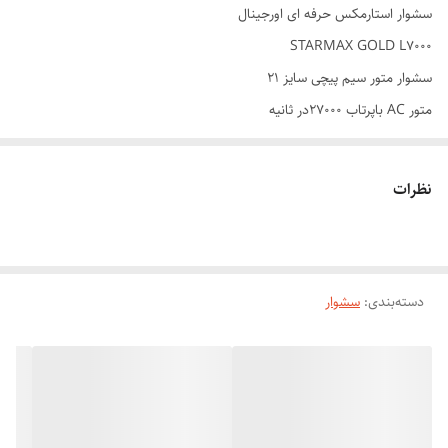
سشوار استارمکس حرفه ای اورجینال
STARMAX GOLD L7000
سشوار متور سیم پیچی سایز ۲۱
متور AC باپرتاب ۲۷۰۰۰در ثانیه
دارای دو سرعت متور
چهار حالت باد
نظرات
فن مخصوص ارایشگری
کابل ژله ای ضد ضربه
دارای دو سری متمرکز هوا
دسته‌بندی
:
سشوار
بدنه پلاستیک فشرده ضد ضربه
دارای حلقه اویز
بهترین گزینه برای ارایشگران و استفاده خانگی با کیفیت عالی
حالت دادن مو با استفاده از سشوار استار مکس ایتالیا
خشک کردن مود در کمترین زمان ممکن