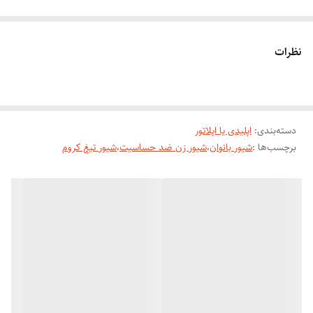
شیور ماتیکی شارژی
نظرات
تیغ کروم ضد حساسیت
دوکاره بودن دستگاه
دسته‌بندی
:
اپلیدی یا اپلاتور
برچسب‌ها :
شیور بانوان
،
شیور زن ضد حساسیت
،
شیور تیغ کروم
۱ -شیور برای موهای صورت
2-سری شیور ابرو
باتری لیتیوم
شارژی و مستقیم برق