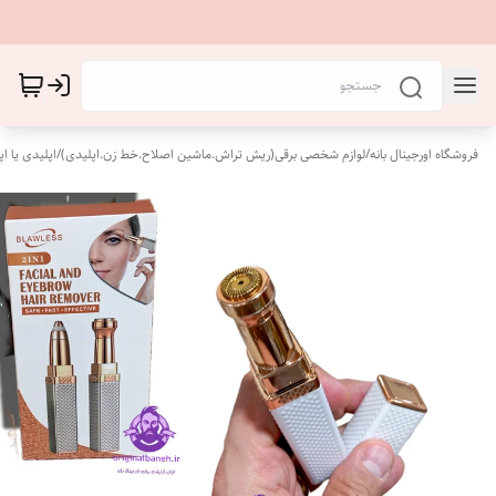
فروشگاه اورجینال بانه
/
لوازم شخصی برقی(ریش تراش.ماشین اصلاح.خط زن.اپلیدی)
/
اپلیدی یا اپل