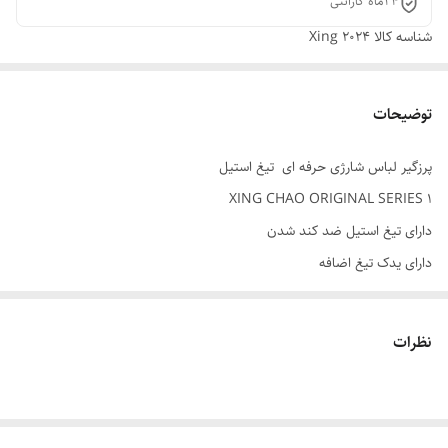
24ماه گارانتی
شناسه کالا
Xing 2024
توضیحات
پرزگیر لباس شارژی حرفه ای تیغ استیل
XING CHAO ORIGINAL SERIES 1
دارای تیغ استیل ضد کند شدن
دارای یدک تیغ اضافه
شارژی و مستقیم برق
باتری لیتیوم ۲۰۰۰ امپر
نظرات
دور متور در ثانیه ۲۷۰۰۰AMPR
تک رنگ خوش رنگ سال
ما برای لباس های شما که پرز پیدا میکنن بهترین پرزگیر سال براتون اورده ایم