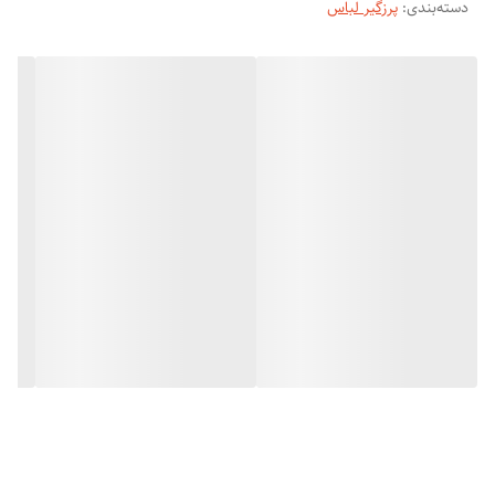
دسته‌بندی
:
پرزگیر لباس
و پیشنهاد میکنیم که دارای تیغ استیل اصلا کند شدن نداره با دور متور سریع
که با استفاده کردن این دستگاه موجب صرف جویی در وقت میشود