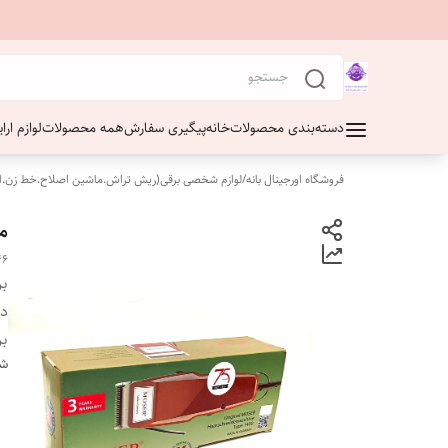
دسته‌بندی محصولات
خانه
پیگیری سفارش
همه محصولات
لوازم ار
فروشگاه اورجینال بانه
/
لوازم شخصی برقی(ریش تراش.ماشین اصلاح.خط زن.ا
مو
46
بر
دس
بر
شن