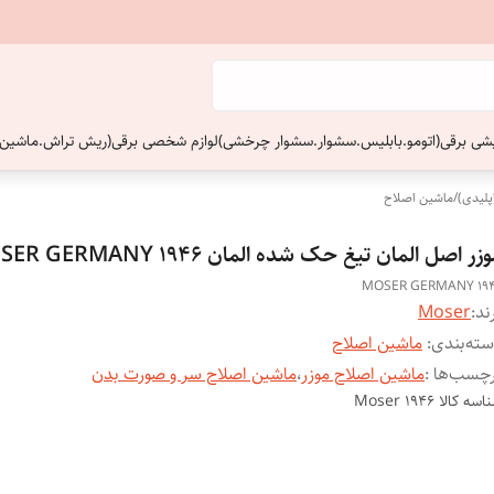
ایشی برقی(اتومو.بابلیس.سشوار.سشوار چرخشی)
لوازم شخصی برقی(ریش تراش.ماشین 
پلیدی)
/
ماشین اصلاح
زر اصل المان تیغ حک شده المان MOSER GERMANY 1946
MOSER GERMANY 19
ند:
Moser
ته‌بندی
:
ماشین اصلاح
چسب‌ها :
ماشین اصلاح موزر
،
ماشین اصلاح سر و صورت بدن
اسه کالا
Moser 1946