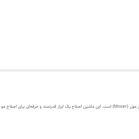
ماشین اصلاح موزر تایپ 1400 محصولی از مارک آلمانی معتبر موزر (Moser) است. این ماشین اصلاح یک ابزار ق
ح موزر را میتوانید مطالعه کنید: