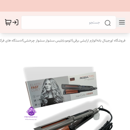
فروشگاه اورجینال بانه
/
لوازم ارایشی برقی(اتومو.بابلیس.سشوار.سشوار چرخشی)
/
دستگاه های فرکن