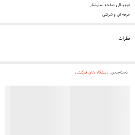
دیجیتالی صفحه نمایشگر
حرفه ای و شرکتی
ترمیمم موهای اسیب دیده
حالت دهنده دایمی مو
نظرات
جنس فر کننده نانو
تزریق یون مثبت به مو
ضد ایجاد موخوره
دسته‌بندی
:
بدنه نشکن و ضد ضربه
دستگاه های فرکننده
دارای بدنه دو جداره غیر داغ شدن
دستگاه فرکننده عربی روزیا rh828 حالت دهنده به مو برای مدت دراز و حالت
درخشندگی به مو میبخشد حجم دهنده به مو دارای تنظیم کننده حرارت
متناسب بانوع در سالن های حرفه و استفاده شخصی
فرها و موج های زیبا با سهولت و دقت در عرض چند دقیقه بدون نیاز به
مراجعه به آرایشگاه و ظاهری چشمگیر و خیره کننده به موهای شما می