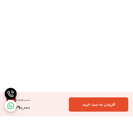
برند ایتالیایی
ساخت کشور چین
سشوار مک استایلر مدل MC-6685 (2500 وات)
موتور ایتالیایی
توان مصرفی 2500 وات
کاربرد به صورت خانگی، نیمه‌حرفه‌ای و حرفه‌ای
جنس المنت سرامیک
عملکرد آیونیک (فناوری تولید یون)
AC موتور (موتور سنگین و دوام طولانی)
دارای صفحه نمایش LCD درجه حرارت
3000 ساعت طول عمر موتور (5 برابر موتورهای دیگر)
20
%
6,670,000
افزودن به سبد خرید
5,290,000
پرقدرت و مناسب براشینگ
دارای دکمه کول شات (خنک سازی سریع هوا)
3 حالت کنترل فشار باد خاموش/متوسط/زیاد