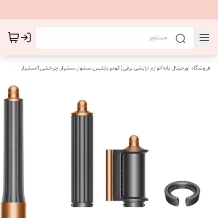
فروشگاه اورجینال بانه
/
لوازم ارایشی برقی(اتومو.بابلیس.سشوار.سشوار چرخشی)
/
سشوار