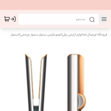
فروشگاه اورجینال بانه
/
لوازم ارایشی برقی(اتومو.بابلیس.سشوار.سشوار چرخشی)
/
سشوار