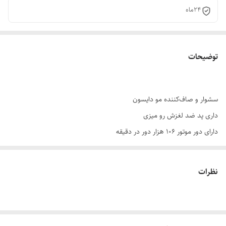
24ماه
توضیحات
سشوار و صاف‌کننده مو دایسون
داری پد ضد لغزش رو میزی
دارای دور موتور 106 هزار دور در دقیقه
موتور 13 پره
دارای نمایشگر LCD
نظرات
تنظیم دما و شدت باد
قابلیت استفاده با موی خیس
سیستم توقف خودکار در صورت عدم استفاده پس از 3 ثانیه