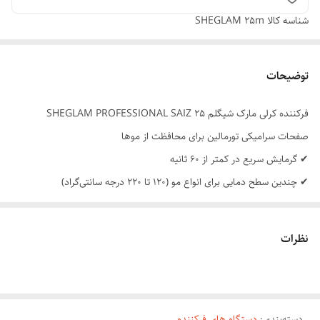
شناسه کالا
SHEGLAM 25m
توضیحات
فرکننده کرلی مارک شیگلم SHEGLAM PROFESSIONAL SAIZ 25
صفحات سرامیکی تورمالین برای محافظت از موها
✔ گرمایش سریع در کمتر از ۶۰ ثانیه
✔ چندین سطح دمایی برای انواع مو (۱۲۰ تا ۲۲۰ درجه سانتی‌گراد)
✔ طراحی ارگونومیک و سبک
✔ سیم چرخان ۳۶۰ درجه برای راحتی استفاده
نظرات
✔ خاموشی خودکار برای افزایش ایمنی
سبک و خوش‌دست بودن – طراحی جمع‌وجور و کاربرد آسان
✔ گرمایش سریع و تنظیم دما – مناسب برای انواع مو
دسته‌بندی
:
دستگاه های فرکننده
✔ قیمت مناسب نسبت به برندهای رقیب