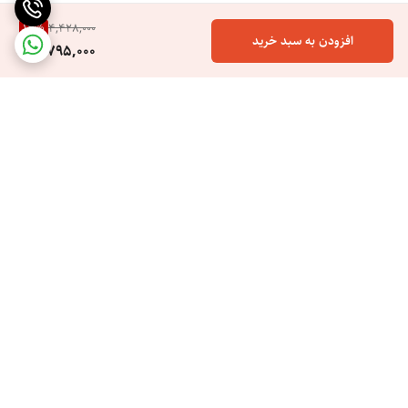
14
%
4,428,000
افزودن به سبد خرید
3,795,000
همچنین با قابلیت خاموشی خودکار و پوشش محافظ حرارتی سرامیکی از
سوختگی یا آسیب به مو جلوگیری می کند.
برگشت به بالا
ارسال ویژه
خرید اسان هزینه کم