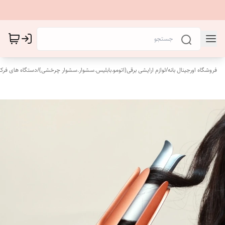
فروشگاه اورجینال بانه
/
لوازم ارایشی برقی(اتومو.بابلیس.سشوار.سشوار چرخشی)
/
دستگاه های فرکن