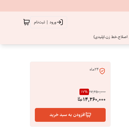
ورود | ثبت‌نام
اصلاح.خط زن.اپلیدی)
24ماه
17
%
17,250,000
14,260,000
افزودن به سبد خرید