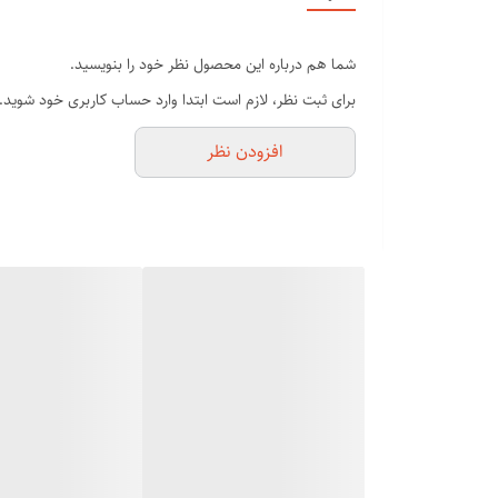
دارای یک میلیون شات
دارای شات های یخی
شما هم درباره این محصول نظر خود را بنویسید.
دارای چراغ های زنون ضد حساسیت
برای ثبت نظر، لازم است ابتدا وارد حساب کاربری خود شوید.
افزودن نظر
حذف موهای زایید در چند جلسه
دارای پنج درجه شدت شات داره
ویژگی‌های برجسته دستگاه لیزر خانگی براون
طراحی ارگونومیک:
طراحی راحت و کاربرپسند که استفاده از دستگاه را ساده می‌‌ک