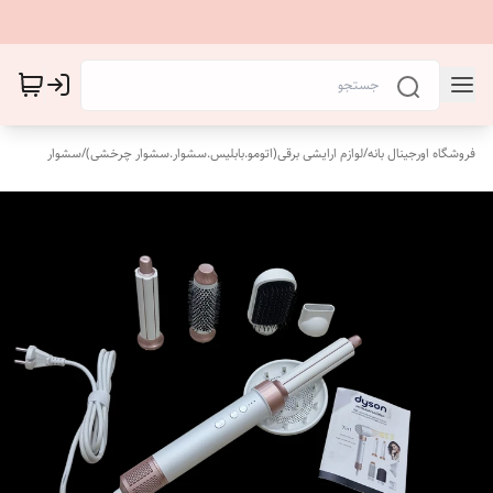
فروشگاه اورجینال بانه
/
لوازم ارایشی برقی(اتومو.بابلیس.سشوار.سشوار چرخشی)
/
سشوار