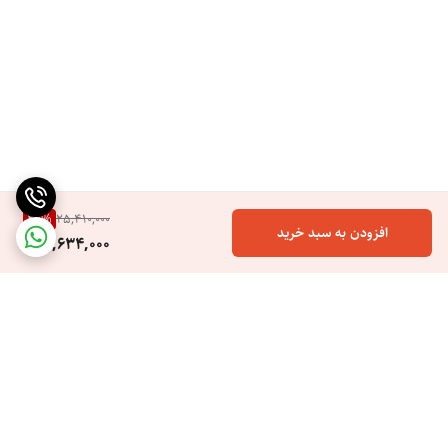
26
%
25,410,000
افزودن به سبد خرید
18,634,000
برگشت به بالا