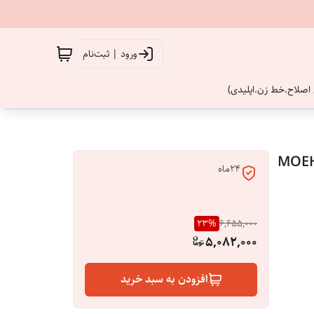
ورود | ثبت‌نام
اصلاح.خط زن.اپلیدی)
MOEHAIR profe
۲۴ماه
23
%
6,655,000
5,082,000
افزودن به سبد خرید