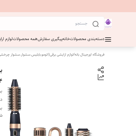
دسته‌بندی محصولات
خانه
پیگیری سفارش
همه محصولات
لوازم ار
فروشگاه اورجینال بانه
/
لوازم ارایشی برقی(اتومو.بابلیس.سشوار.سشوار چرخشی
4
بر
دس
بر
شن