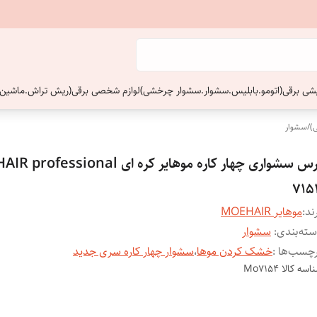
ایشی برقی(اتومو.بابلیس.سشوار.سشوار چرخشی)
لوازم شخصی برقی(ریش تراش.ماشین 
)
/
سشوار
برس سشواری چهار کاره موهایر کره ای ssional
715
ند:
موهایر MOEHAIR
ته‌بندی
:
سشوار
چسب‌ها :
خشک کردن موها
،
سشوار چهار کاره سری جدید
اسه کالا
Mo7154