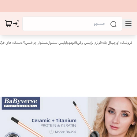
فروشگاه اورجینال بانه
/
لوازم ارایشی برقی(اتومو.بابلیس.سشوار.سشوار چرخشی)
/
دستگاه های فرکن