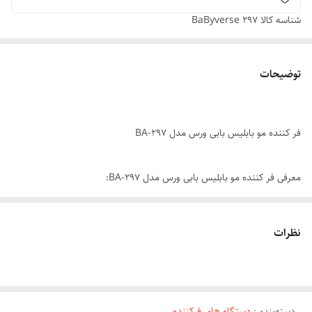
شناسه کالا
BaByverse 297
توضیحات
فر کننده مو بابلیس بابی ورس مدل BA-297
معرفی فر کننده مو بابلیس بابی ورس مدل BA-297:
سایر ویژگی ها:
_صفحه سرامیکی و تیتانیومی
نظرات
_مناسب برای موهای عادی، کراتین شده، پروتئینه شده و حتی رنگ شده
_قابل‌ استفاده شخصی و سالن‌های حرفه ای
_تولید دما تا 980 درجه فارنهایت
دسته‌بندی
:
_صفحه نمایشگر دیجیتالی
دستگاه های فرکننده