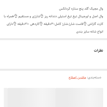
وال مجیک گلد ⁦⁩پنج ستاره کردلکس
وال اصل و اورجینال تیغ تیغ استیلی دندانه ریز 👌شارژی و مستقیم 👌همراه با
کارت گارانتی 👌فاست شارژ،شارژ کامل30دقیقه 👌کاردهی 210دقیقه 👌دارای
انواع شانه سایز بندی
همان گونه که پیش تر نیز گفته شد، ماشین اصلاح WAHL Magic Clip
Gold Cordless هم به صورت بی سیم و هم با سیم قابل استفاده است و از
نظرات
منبع برق خانگی و باتری قابل شارژی از نوع لیتیوم یونی، تغذیه می کند.
این باتری برای شارژ شدن به صورت کامل، به 120 دقیقه زمان نیاز دارد و پس
از آن، می تواند به مدت 90 دقیقه، انرژی مورد نیاز فرآیند اصلاح شما را تامین
کند.
دسته‌بندی
:
ماشین اصلاح
گفتنی است که علاوه بر موتوری قدرتمند، از تکنولوژی اصلاح برش مستقیم و
همچنین سَر قابل شستشو نیز بهره مند است.
اقلام همراه