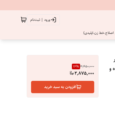
ورود | ثبت‌نام
اصلاح.خط زن.اپلیدی)
تور
16
%
3,450,000
 و
2,875,000
افزودن به سبد خرید