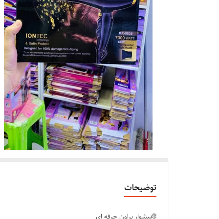
توضیحات
🌐سشوار براون حرفه ای