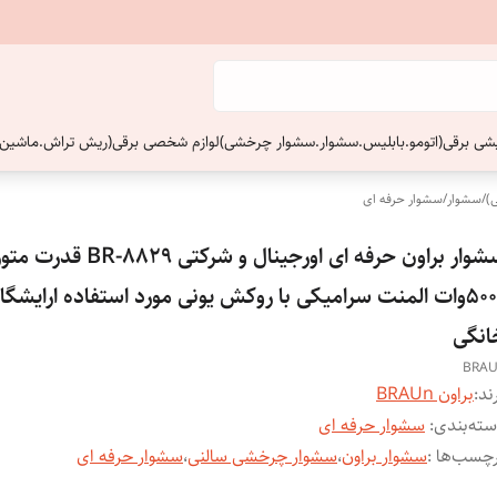
ایشی برقی(اتومو.بابلیس.سشوار.سشوار چرخشی)
لوازم شخصی برقی(ریش تراش.ماشین 
)
/
سشوار
/
سشوار حرفه ای
سشوار براون حرفه ای اورجینال و شرکتی BR-8829 قدرت م
5000وات المنت سرامیکی با روکش یونی مورد استفاده ارایشگاه
انگی
BRA
ند:
براون BRAUn
ته‌بندی
:
سشوار حرفه ای
چسب‌ها :
سشوار براون
،
سشوار چرخشی سالنی
،
سشوار حرفه ای