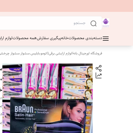
دسته‌بندی محصولات
خانه
پیگیری سفارش
همه محصولات
لوازم ار
فروشگاه اورجینال بانه
/
لوازم ارایشی برقی(اتومو.بابلیس.سشوار.سشوار چرخشی
خ
Un
بر
دس
بر