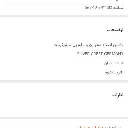
شناسه کالا
Se2026-393
توضیحات
ماشین اصلاح صفر زن و سایه زن سیلورکرست
SILVER CREST GERMANY
شرکت المان
باتری لیتیوم
نام محصول : ماشین اصلاح
برند : SILVER CREST
نظرات
کارایی : اصلاح موهای سر و صورت
رنگ : ترکیب طلایی و مشکی
طراحی : شیک و جذاب
دسته‌بندی
:
دارای بدنه محکم
خط زن وصفر زن