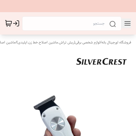
فروشگاه اورجینال بانه
/
لوازم شخصی برقی(ریش تراش.ماشین اصلاح.خط زن.اپلیدی)
/
ماشین اصل