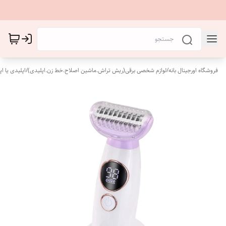
فروشگاه اورجینال بانه
/
لوازم شخصی برقی(ریش تراش.ماشین اصلاح.خط زن.اپلیدی)
/
اپلیدی یا اپل