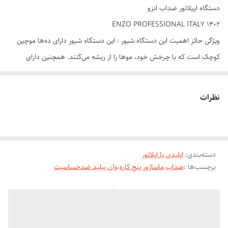
دستگاه اپیلاتور ضداب انزو
ENZO PROFESSIONAL ITALY 1402
ویژگی حائز اهمیت این دستگاه شیور : این دستگاه شیور دارای ده‌ها موچین
کوچک است که با چرخش خود، موها را از ریشه می‌کَنند. همچنین دارای
قابلیت مکش پوست است که این مکش باعث کاهش قابل توجه درد، سفت
شدن پوست و کشیده شدن موها به داخل موچین‌ها برای نتیجه بهتر می‌شود.
نظرات
این ماشین اصلاح 5 کاره انزو دارای 5 سری قابل تعویض اعم از 1- سری اصلاح
موهای بدن ( کلا بدن حتی نواحی حساس بیکینی ) 2- سری شیور صورت (
دسته‌بندی
:
اپلیدی یا اپلاتور
اصلاح موهای کرکی و حتی زبر صورت ) 3- سری ابرو زن ( اصلاح موهای بلند
برچسب‌ها :
ضداب
،
ماساژور پنج کاره
،
وان بیلید ضدحساسیت
ابرو) 4- سری موزن گوش و بینی ( اصلاح موهای زائد گوش و بینی ) 5-سری
خط زن می باشد. همچنین این دستگاه دارای صفحه نمایش دیجیتالی که
نشانگر درجه شارژ و عملکرد آنست علاوه بر این دارای باتری لیتیومی که در
مدت زمان 3 ساعت شارژ و بمدت 60 دقیقه کارایی دارد. از دیگر ویژگی های