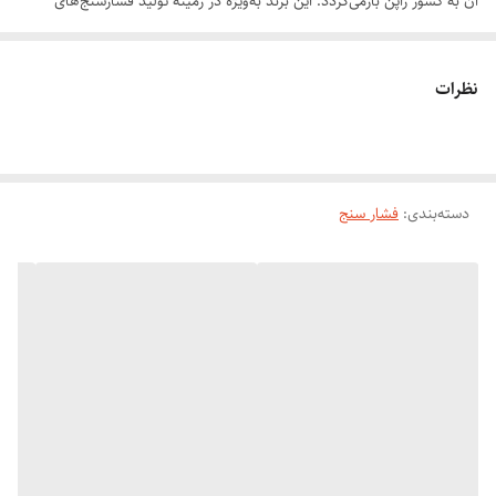
آن به کشور ژاپن بازمی‌گردد. این برند به‌ویژه در زمینه تولید فشارسنج‌های
دیجیتال خانگی شهرت جهانی دارد و دستگاه‌های آن با دقت بالا، دوام طولانی
و فناوری پیشرفته شناخته می‌شوند. محصولات Omron معمولاً تأییدیه‌های
نظرات
بین‌المللی نظیر FDA و CE دارند و در کلینیک‌ها و منازل قابل استفاده هستند.
هوشمند ،سخنگو فارسی
اندازه گیری دقیق خون
دسته‌بندی
:
فشار سنج
دارای صفحه نمایشگر اعداد
صفحه رنگی و دیجیتالی
سنجش فشار به صورت هوشمند در سه حالت
نشان دهنده تعداد ضربات قلب
نمایشگر صوتی و تصویری
اندازه گیری درجه دقیق
قابل استفاده با باتری و برق
اندازه گیری میزان سیستولیک و دیاستولیک و شمارش ضربان قلب