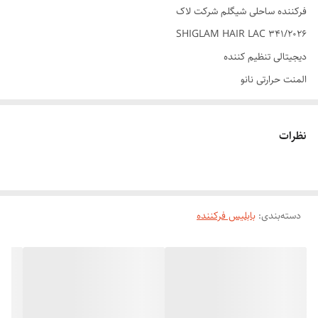
فرکننده ساحلی شیگلم شرکت لاک
SHIGLAM HAIR LAC 341/2026
دیجیتالی تنظیم کننده
المنت حرارتی نانو
حالت دهی در سی ثانیه
جدیدترین مدل فر در بازار
نظرات
دارای سیستم ایونیک
حجم دهنده به مو
با بهترین کیفیت برای مو های وز شده
دسته‌بندی
:
بابلیس فرکننده
معرفی فر کننده مو شیگلم شرکت لاک L-341
فر کننده موی شیگلم مدل L-341 که یک سرمایه‌گذاری مهم در زیبایی و
سلامت موهای شما محسوب می‌شود، پاسخی هوشمندانه به ترندهای روز دنیا
در زمینه بافت مو و موج‌های عمیق ساحلی (Deep Waves) است که این
روزها سلبریتی‌ها و فعالان فشن آن‌ها را محبوب کرده‌اند. این دستگاه که در