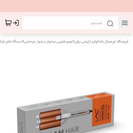
فروشگاه اورجینال بانه
/
لوازم ارایشی برقی(اتومو.بابلیس.سشوار.سشوار چرخشی)
/
دستگاه های فرکن