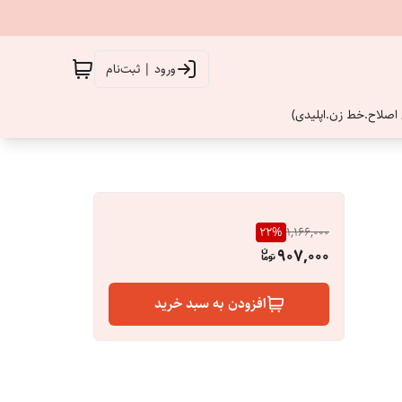
ورود | ثبت‌نام
اصلاح.خط زن.اپلیدی)
22
%
1,166,000
907,000
افزودن به سبد خرید