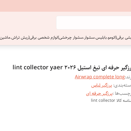
ایشی برقی(اتومو.بابلیس.سشوار.سشوار چرخشی)
لوازم شخصی برقی(ریش تراش.ماشین 
زگیر حرفه ای تیغ استیل lint collector yaer 2026
ند:
Airwrap complete long
ته‌بندی
:
پرزگیر لباس
چسب‌ها :
پرزگیر حرفه ای
اسه کالا
lint collector