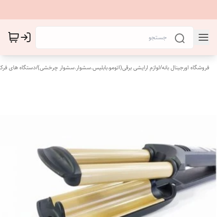
فروشگاه اورجینال بانه
/
لوازم ارایشی برقی(اتومو.بابلیس.سشوار.سشوار چرخشی)
/
دستگاه های فرکن