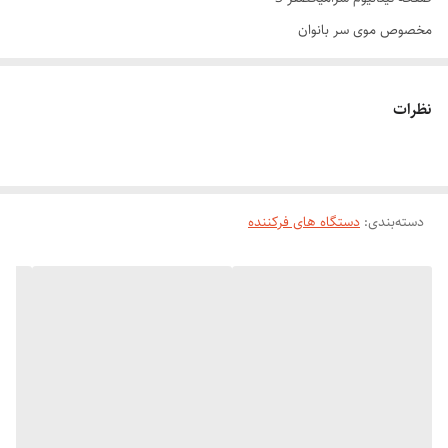
مخصوص موی سر بانوان
حرارت دما 200 درجه سانتی گراد
قابلیت تنظیم دما 5 حالته 120 تا 200 درجه سانتی گراد
نظرات
سیم 1.8 متری
دارای دکمه افزایش و کاهش دما
دکمه روشن خاموش
دسته‌بندی
:
نشانگر درجه حرارت
دستگاه های فرکننده
رنگ مشکی
سیم گردان
مناسب استفاده خانگی و سالن
کیفیت فوق عالی
فر کننده مو روت مدل DT-2021 به شما این امکان را می دهد که موج های
ایده آل در موهایتان به دلیل شکل خاص صفحات دستگاه ایجاد بکنید. با
استفاده از فر کننده مو DT-2021 شما می توانید به یک ظاهر حرفه ای زیبا و